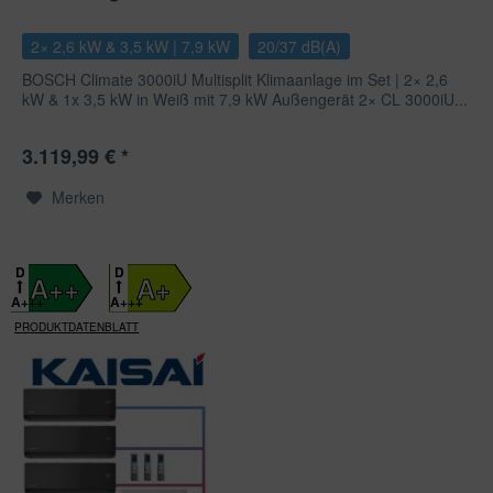
2× 2,6 kW & 3,5 kW | 7,9 kW
20/37 dB(A)
BOSCH Climate 3000iU Multisplit Klimaanlage im Set | 2× 2,6
kW & 1x 3,5 kW in Weiß mit 7,9 kW Außengerät 2× CL 3000iU...
3.119,99 € *
Merken
D
D
A++
A+
A+++
A+++
PRODUKTDATENBLATT