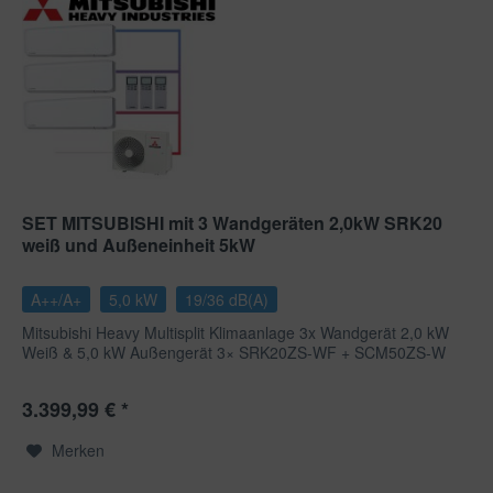
SET MITSUBISHI mit 3 Wandgeräten 2,0kW SRK20
weiß und Außeneinheit 5kW
A++/A+
5,0 kW
19/36 dB(A)
Mitsubishi Heavy Multisplit Klimaanlage 3x Wandgerät 2,0 kW
Weiß & 5,0 kW Außengerät 3× SRK20ZS-WF + SCM50ZS-W
Wenn...
3.399,99 € *
Merken