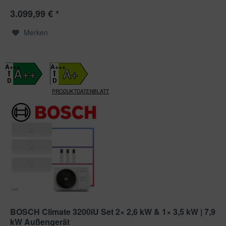
3.099,99 € *
Merken
A+++
A+++
A++
A+
D
D
PRODUKTDATENBLATT
BOSCH Climate 3200iU Set 2× 2,6 kW & 1× 3,5 kW | 7,9
kW Außengerät