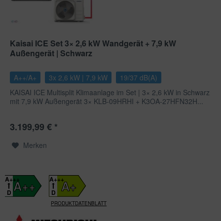
Kaisai ICE Set 3× 2,6 kW Wandgerät + 7,9 kW
Außengerät | Schwarz
A++/A+
3x 2,6 kW | 7,9 kW
19/37 dB(A)
KAISAI ICE Multisplit Klimaanlage im Set | 3× 2,6 kW in Schwarz
mit 7,9 kW Außengerät 3× KLB-09HRHI + K3OA-27HFN32H...
3.199,99 € *
Merken
A+++
A+++
A++
A+
D
D
PRODUKTDATENBLATT