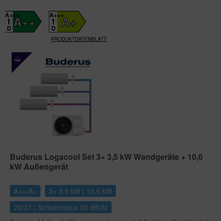
A+++
A+++
A++
A+
D
D
PRODUKTDATENBLATT
Buderus Logacool Set 3× 3,5 kW Wandgeräte + 10,6
kW Außengerät
A++/A+
3× 3,5 kW | 10,6 kW
22/37 | Schlafmodus 20 dB(A)