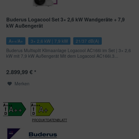
Buderus Logacool Set 3× 2,6 kW Wandgeräte + 7,9
kW Außengerät
A++/A+
3× 2,6 kW | 7,9 kW
21/37 dB(A)
Buderus Multisplit Klimaanlage Logacool AC166i im Set | 3× 2,6
kW mit 7,9 kW Außengerät Mit dem Logacool AC166i.3...
2.899,99 € *
Merken
A+++
A+++
A++
A+
D
D
PRODUKTDATENBLATT