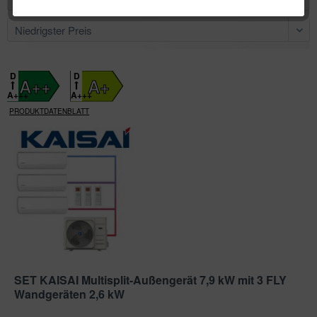
D
D
A++
A+
A+++
A+++
PRODUKTDATENBLATT
SET KAISAI Multisplit-Außengerät 7,9 kW mit 3 FLY
Wandgeräten 2,6 kW