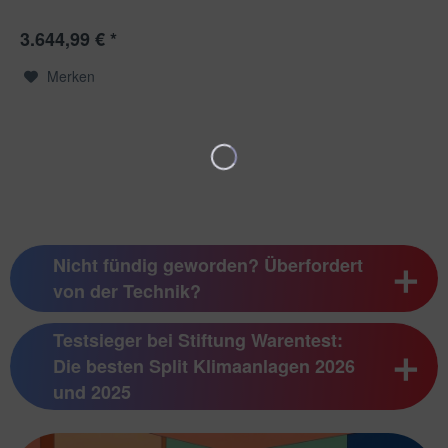
Buderus Multisplit Klimaanlage Logacool AC166i im Set | 3× 3,5
kW mit 10,6 kW Außengerät Mit dem Logacool AC166i.3...
3.644,99 € *
Merken
Nicht fündig geworden? Überfordert
von der Technik?
Testsieger bei Stiftung Warentest:
Die besten Split Klimaanlagen 2026
und 2025