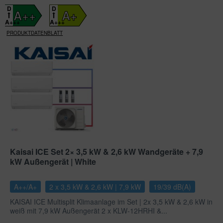
D
D
A++
A+
A+++
A+++
PRODUKTDATENBLATT
Kaisai ICE Set 2× 3,5 kW & 2,6 kW Wandgeräte + 7,9
kW Außengerät | White
A++/A+
2 x 3,5 kW & 2,6 kW | 7,9 kW
19/39 dB(A)
KAISAI ICE Multisplit Klimaanlage im Set | 2x 3,5 kW & 2,6 kW in
weiß mit 7,9 kW Außengerät 2 x KLW-12HRHI &...