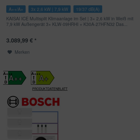
A++/A+
3x 2,6 kW | 7,9 kW
19/37 dB(A)
KAISAI ICE Multisplit Klimaanlage im Set | 3× 2,6 kW in Weiß mit
7,9 kW Außengerät 3× KLW-09HRHI + K30A-27HFN32 Das...
3.089,99 € *
Merken
A+++
A+++
A++
A+
D
D
PRODUKTDATENBLATT