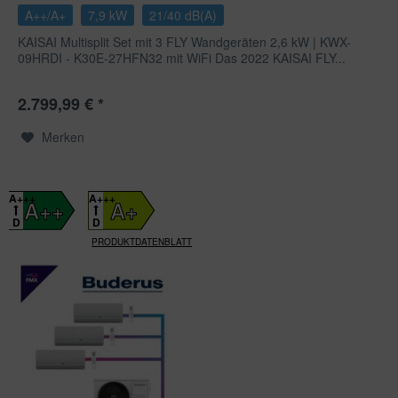
A++/A+
7,9 kW
21/40 dB(A)
KAISAI Multisplit Set mit 3 FLY Wandgeräten 2,6 kW | KWX-
09HRDI - K30E-27HFN32 mit WiFi Das 2022 KAISAI FLY...
2.799,99 € *
Merken
A+++
A+++
A++
A+
D
D
PRODUKTDATENBLATT