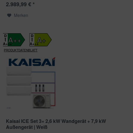
2.989,99 € *
Merken
D
D
A++
A+
A+++
A+++
PRODUKTDATENBLATT
Kaisai ICE Set 3× 2,6 kW Wandgerät + 7,9 kW
Außengerät | Weiß