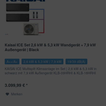
Kaisai ICE Set 2,6 kW & 5,3 kW Wandgerät + 7,9 kW
Außengerät | Black
A++/A+
2,6 kW & 5,3 kW | 7,9 kW
19/39 dB(A)
KAISAI ICE Multisplit Klimaanlage im Set | 2,6 kW & 5,3 kW in
schwarz mit 7,9 kW Außengerät KLB-09HRHI & KLB-18HRHI
+...
3.099,99 € *
Merken