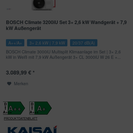
BOSCH Climate 3200iU Set 3× 2,6 kW Wandgerät + 7,9
kW Außengerät
A++/A+
3× 2,6 kW | 7,9 kW
20/37 dB(A)
BOSCH Climate 3000iU Multisplit Klimaanlage im Set | 3× 2,6
kW in Weiß mit 7,9 kW Außengerät 3× CL 3000iU W 26 E +...
3.089,99 € *
Merken
D
D
A++
A+
A+++
A+++
PRODUKTDATENBLATT