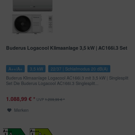
Buderus Logacool Klimaanlage 3,5 kW | AC166i.3 Set
A++/A+
3,5 kW
22/37 | Schlafmodus 20 dB(A)
Buderus Klimaanlage Logacool AC166i.3 mit 3,5 kW | Singlesplit
Set Die Buderus Logacool AC166i.3 Singlesplit...
1.088,99 € *
UVP
1.209,99 € *
Merken
A+++
A+++
A++
A+