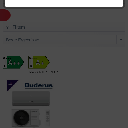
Filtern
A+++
A+++
A++
A+
D
D
PRODUKTDATENBLATT