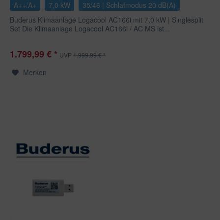
A++/A+
7,0 kW
35/46 | Schlafmodus 20 dB(A)
Buderus Klimaanlage Logacool AC166i mit 7,0 kW | Singlesplit
Set Die Klimaanlage Logacool AC166i / AC MS ist...
1.799,99 € *
UVP
1.999,99 € *
Merken