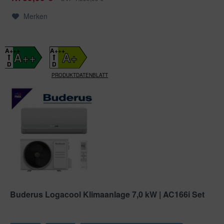
Merken
A+++
A+++
A++
A+
D
D
PRODUKTDATENBLATT
Buderus Logacool Klimaanlage 7,0 kW | AC166i Set