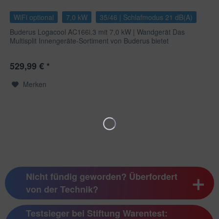
WiFi optional
7,0 kW
35/46 | Schlafmodus 21 dB(A)
Buderus Logacool AC166i.3 mit 7,0 kW | Wandgerät Das
Multisplit Innengeräte-Sortiment von Buderus bietet
verschiedene...
529,99 € *
Merken
Nicht fündig geworden? Überfordert
von der Technik?
Testsieger bei Stiftung Warentest: