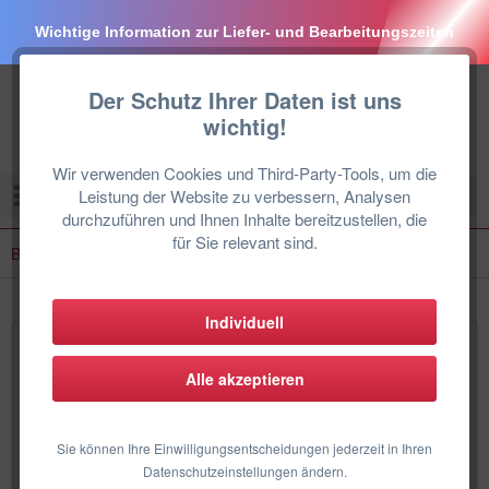
Wichtige Information zur Liefer- und Bearbeitungszeiten
Der Schutz Ihrer Daten ist uns
wichtig!
Wir verwenden Cookies und Third-Party-Tools, um die
Menü
Leistung der Website zu verbessern, Analysen
durchzuführen und Ihnen Inhalte bereitzustellen, die
für Sie relevant sind.
BUDERUS
Individuell
Buderus Klimaanlage
Alle akzeptieren
Buderus Split Klimaanlage als Set, Einzelgeräte und Zubehör
In unserem Online-Shop können Sie bequem und sicher
Sie können Ihre Einwilligungsentscheidungen jederzeit in Ihren
eine Buderus Klimaanlage bzw. eine Buderus Luft Luft
Datenschutzeinstellungen ändern.
Wärmepumpe als...
mehr erfahren »