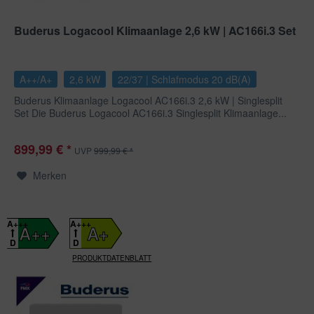
Buderus Logacool Klimaanlage 2,6 kW | AC166i.3 Set
A++/A+
2,6 kW
22/37 | Schlafmodus 20 dB(A)
Buderus Klimaanlage Logacool AC166i.3 2,6 kW | Singlesplit
Set Die Buderus Logacool AC166i.3 Singlesplit Klimaanlage...
899,99 € *
UVP
999,99 € *
Merken
A+++
A+++
A++
A+
D
D
PRODUKTDATENBLATT