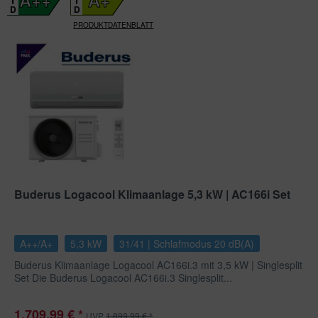
D
D
PRODUKTDATENBLATT
Buderus Logacool Klimaanlage 5,3 kW | AC166i Set
A++/A+
5,3 kW
31/41 | Schlafmodus 20 dB(A)
Buderus Klimaanlage Logacool AC166i.3 mit 3,5 kW | Singlesplit
Set Die Buderus Logacool AC166i.3 Singlesplit...
1.709,99 € *
UVP
1.899,99 € *