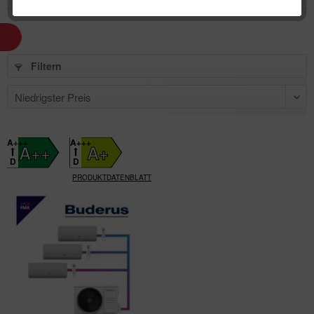
Filtern
A+++
A+++
A++
A+
D
D
PRODUKTDATENBLATT