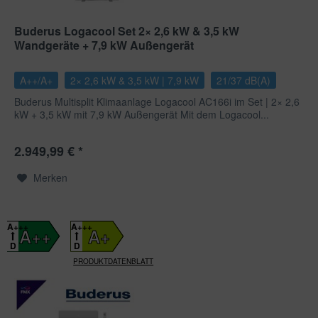
Buderus Logacool Set 2× 2,6 kW & 3,5 kW
Wandgeräte + 7,9 kW Außengerät
A++/A+
2× 2,6 kW & 3,5 kW | 7,9 kW
21/37 dB(A)
Buderus Multisplit Klimaanlage Logacool AC166i im Set | 2× 2,6
kW + 3,5 kW mit 7,9 kW Außengerät Mit dem Logacool...
2.949,99 € *
Merken
A+++
A+++
A++
A+
D
D
PRODUKTDATENBLATT