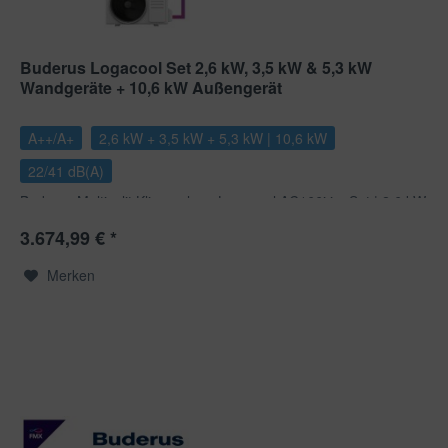
Buderus Logacool Set 2,6 kW, 3,5 kW & 5,3 kW
Wandgeräte + 10,6 kW Außengerät
A++/A+
2,6 kW + 3,5 kW + 5,3 kW | 10,6 kW
22/41 dB(A)
Buderus Multisplit Klimaanlage Logacool AC166i im Set | 2,6 kW
+ 3,5 kW + 5,3 mit 10,6 kW Außengerät Mit dem Logacool...
3.674,99 € *
Merken