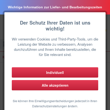
Wichtige Information zur Liefer- und Bearbeitungszeiten
Der Schutz Ihrer Daten ist uns
wichtig!
Wir verwenden Cookies und Third-Party-Tools, um die
Menü
Leistung der Website zu verbessern, Analysen
durchzuführen und Ihnen Inhalte bereitzustellen, die
für Sie relevant sind.
Klimaanlage für 120 m²
Individuell
Klimaanlage - 120 m²
Alle akzeptieren
Sie benötigen eine (Split-) Klimaanlage für 120 qm ? Hier
finden Sie dafür passende Klimaanlagen-Komplettsets für
Sie können Ihre Einwilligungsentscheidungen jederzeit in Ihren
Ihre Wohnung, für Ihr Haus oder für Ihr Büro. In der unten
Datenschutzeinstellungen ändern.
stehenden Auswahl...
mehr erfahren »