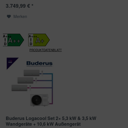
3.749,99 € *
Merken
A+++
A+++
A++
A+
D
D
PRODUKTDATENBLATT
Buderus Logacool Set 2× 5,3 kW & 3,5 kW
Wandgeräte + 10,6 kW Außengerät