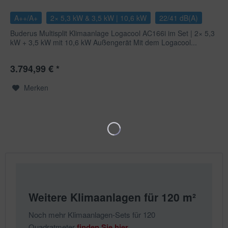
A++/A+
2× 5,3 kW & 3,5 kW | 10,6 kW
22/41 dB(A)
Buderus Multisplit Klimaanlage Logacool AC166i im Set | 2× 5,3
kW + 3,5 kW mit 10,6 kW Außengerät Mit dem Logacool...
3.794,99 € *
Merken
Weitere Klimaanlagen für
120 m²
Noch mehr Klimaanlagen-Sets für 120
Quadratmeter
finden Sie hier
.