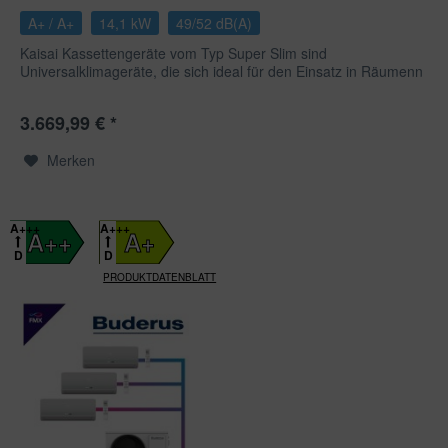
A+ / A+
14,1 kW
49/52 dB(A)
Kaisai Kassettengeräte vom Typ Super Slim sind
Universalklimageräte, die sich ideal für den Einsatz in Räumenn
mit...
3.669,99 € *
Merken
A+++
A+++
A++
A+
D
D
PRODUKTDATENBLATT