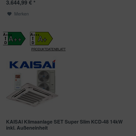
3.644,99 € *
Merken
A+++
A+++
A++
A+
D
D
PRODUKTDATENBLATT
KAISAI Klimaanlage SET Super Slim KCD-48 14kW
inkl. Außeneinheit