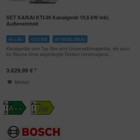
SET KAISAI KTI-36 Kanalgerät 10,6 kW inkl.
Außeneinheit
A++/A+
10,6 kW
47/43/40 dB(A)
Kanalgeräte vom Typ Slim sind Universalklimageräte, die auch
für Räume ohne abgehängte Decken hervorragend...
3.629,99 € *
Merken
A+++
A+++
A++
A+
D
D