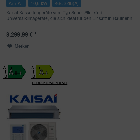
A++/A+
10,6 kW
46/52 dB(A)
Kaisai Kassettengeräte vom Typ Super Slim sind
Universalklimageräte, die sich ideal für den Einsatz in Räumenn
mit...
3.299,99 € *
Merken
A+++
A+++
A++
A+
D
D
PRODUKTDATENBLATT