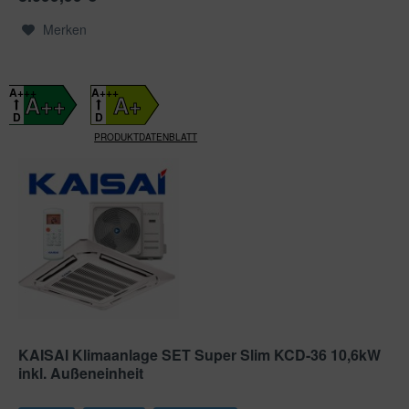
Merken
A+++
A+++
A++
A+
D
D
PRODUKTDATENBLATT
KAISAI Klimaanlage SET Super Slim KCD-36 10,6kW
inkl. Außeneinheit