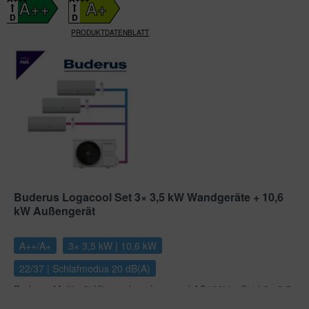
A++
A+
D
D
PRODUKTDATENBLATT
Buderus Logacool Set 3× 3,5 kW Wandgeräte + 10,6
kW Außengerät
A++/A+
3× 3,5 kW | 10,6 kW
22/37 | Schlafmodus 20 dB(A)
Buderus Multisplit Klimaanlage Logacool AC166i im Set | 3× 3,5
kW mit 10,6 kW Außengerät Mit dem Logacool AC166i.3...