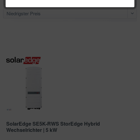
SolarEdge SE5K-RWS StorEdge Hybrid
Wechselrichter | 5 kW