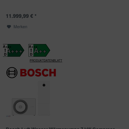
11.999,99 € *
Merken
A+++
A+++
A+++
A++
D
D
PRODUKTDATENBLATT