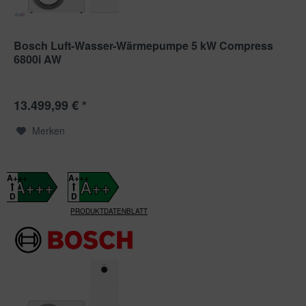
Bosch Luft-Wasser-Wärmepumpe 5 kW Compress
6800i AW
13.499,99 € *
Merken
A+++
A+++
A+++
A++
D
D
PRODUKTDATENBLATT