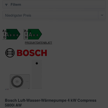
Filtern
A+++
A+++
A+++
A++
D
D
PRODUKTDATENBLATT
Bosch Luft-Wasser-Wärmepumpe 4 kW Compress
5800i AW