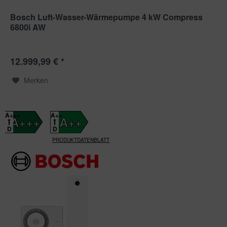
Bosch Luft-Wasser-Wärmepumpe 4 kW Compress
6800i AW
12.999,99 € *
Merken
A+++
A++
A+++
A++
D
D
PRODUKTDATENBLATT