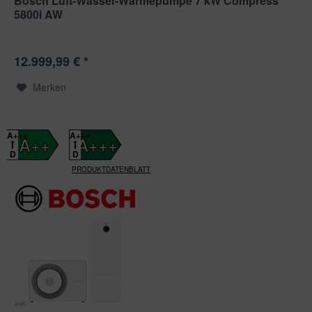
Bosch Luft-Wasser-Wärmepumpe 7 kW Compress
5800i AW
12.999,99 € *
Merken
A+++
A+++
A++
A+++
D
D
PRODUKTDATENBLATT