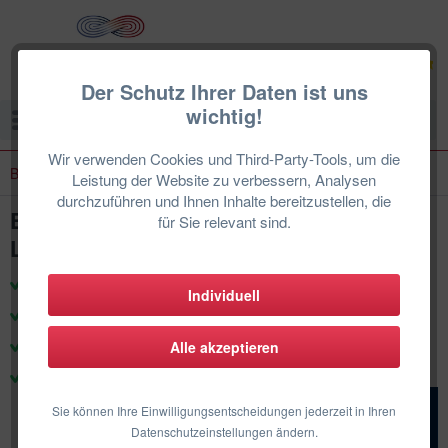
Der Schutz Ihrer Daten ist uns
wichtig!
Menü
Wir verwenden Cookies und Third-Party-Tools, um die
Buderus Wärmepumpe Zubehör
Leistung der Website zu verbessern, Analysen
durchzuführen und Ihnen Inhalte bereitzustellen, die
Buderus Rohrbegleitheizung 3,5m für
für Sie relevant sind.
Logatherm WLW MB AR
zertifizierte Techniker & Support
Individuell
Produkte für den deutschen Markt
100% Herstellergarantie
Alle akzeptieren
DE-Weiter Einbau
Sie können Ihre Einwilligungsentscheidungen jederzeit in Ihren
Datenschutzeinstellungen ändern.