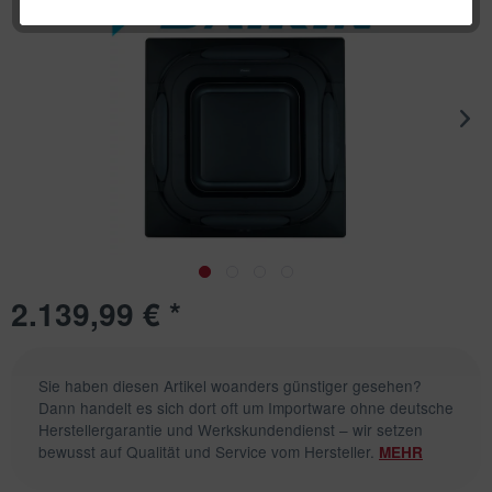
2.139,99 € *
Sie haben diesen Artikel woanders günstiger gesehen?
Dann handelt es sich dort oft um Importware ohne deutsche
Herstellergarantie und Werkskundendienst – wir setzen
bewusst auf Qualität und Service vom Hersteller.
MEHR