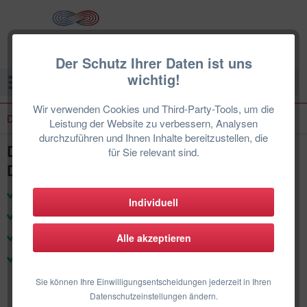
Der Schutz Ihrer Daten ist uns
wichtig!
Menü
Wir verwenden Cookies und Third-Party-Tools, um die
DAIKIN
Leistung der Website zu verbessern, Analysen
durchzuführen und Ihnen Inhalte bereitzustellen, die
DAIKIN Roundflow FCAG 3,5 kW
für Sie relevant sind.
Deckenkassette Design-Blende schwarz
zertifizierte Techniker & Support
Individuell
Produkte für den deutschen Markt
100% Herstellergarantie
Alle akzeptieren
DE-Weiter Einbau
Sie können Ihre Einwilligungsentscheidungen jederzeit in Ihren
Datenschutzeinstellungen ändern.