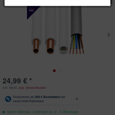
24,99 € *
inkl. MwSt.
zzgl. Versandkosten
sofort lieferbar, Lieferzeit ca. 2 - 5 Werktage