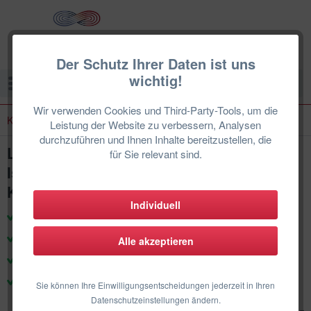
Der Schutz Ihrer Daten ist uns
wichtig!
Menü
Wir verwenden Cookies und Third-Party-Tools, um die
Kältemittelleitung im Set
Leistung der Website zu verbessern, Analysen
durchzuführen und Ihnen Inhalte bereitzustellen, die
Leitungsset 3/8" + 5/8" (9,52/15,88 mm)
für Sie relevant sind.
Isolierte Kältemittelleitung mit Kabel und
Kondensatschlauch
Individuell
zertifizierte Techniker & Support
Produkte für den deutschen Markt
Alle akzeptieren
100% Herstellergarantie
DE-Weiter Einbau
Sie können Ihre Einwilligungsentscheidungen jederzeit in Ihren
Datenschutzeinstellungen ändern.