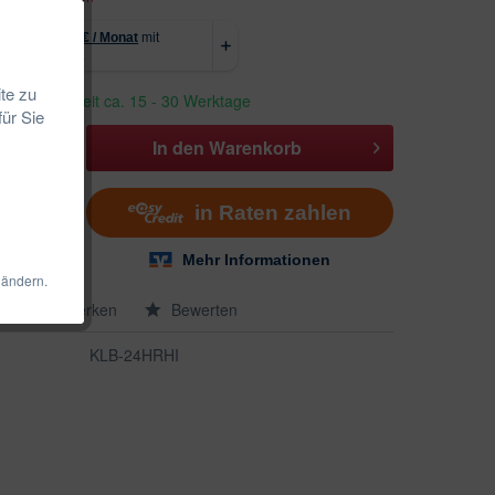
te zu
erbar, Lieferzeit ca. 15 - 30 Werktage
für Sie
In den
Warenkorb
 ändern.
en
Merken
Bewerten
KLB-24HRHI