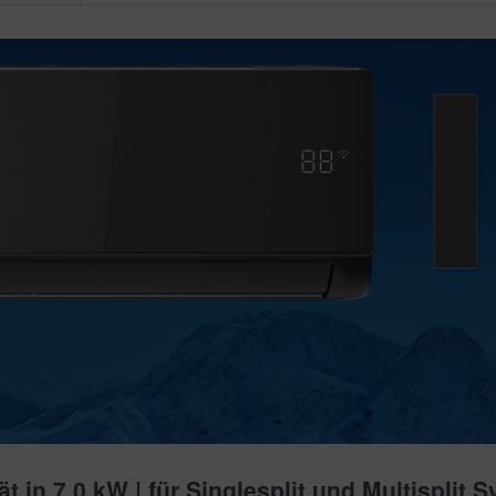
 in 7,0 kW | für Singlesplit und Multisplit