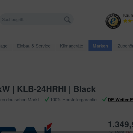
Käuf
lage
Einbau & Service
Klimageräte
Marken
Zubehö
kW | KLB-24HRHI | Black
den deutschen Markt
100% Herstellergarantie
DE-Weiter 
1.349,
inkl. MwSt.
zzgl