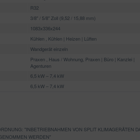
R32
3/8" / 5/8" Zoll (9,52 / 15,88 mm)
1083x336x244
Kühlen , Kühlen | Heizen | Lüften
Wandgerät einzeln
Praxen , Haus / Wohnung, Praxen | Büro | Kanzlei |
Agenturen
6,5 kW – 7,4 kW
6,5 kW – 7,4 kW
ORDNUNG: "INBETRIEBNAHMEN VON SPLIT KLIMAGERÄTEN D
ORGENOMMEN WERDEN"