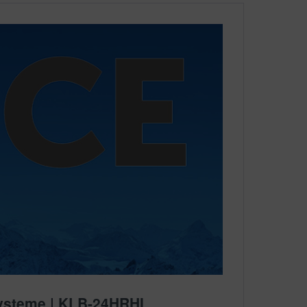
 Systeme | KLB-24HRHI