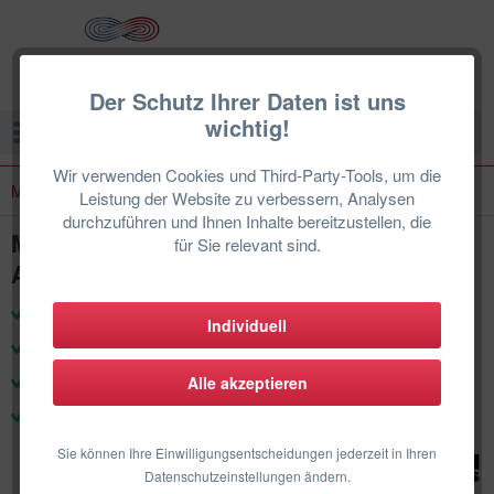
Der Schutz Ihrer Daten ist uns
wichtig!
Menü
Wir verwenden Cookies und Third-Party-Tools, um die
MITSUBISHI HEAVY INDUSTRIES
Leistung der Website zu verbessern, Analysen
durchzuführen und Ihnen Inhalte bereitzustellen, die
MITSUBISHI SCM41ZS-W Multisplit
für Sie relevant sind.
Außeneinheit 4,0 kW für 2-3 Innengeräte
zertifizierte Techniker & Support
Individuell
Produkte für den deutschen Markt
100% Herstellergarantie
Alle akzeptieren
DE-Weiter Einbau
Sie können Ihre Einwilligungsentscheidungen jederzeit in Ihren
Datenschutzeinstellungen ändern.