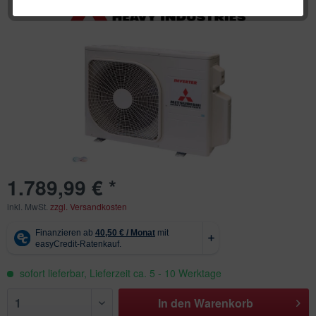
1.789,99 € *
inkl. MwSt.
zzgl. Versandkosten
sofort lieferbar, Lieferzeit ca. 5 - 10 Werktage
In den
Warenkorb