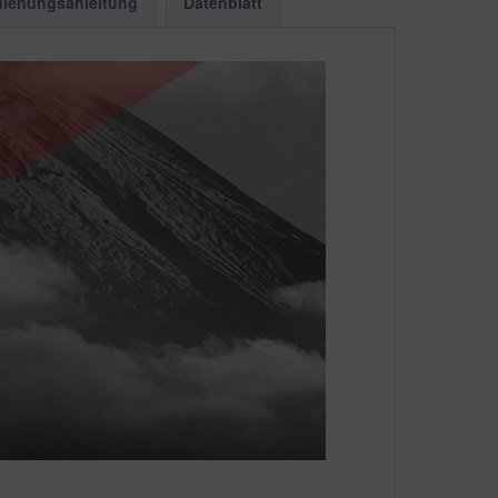
ienungsanleitung
Datenblatt