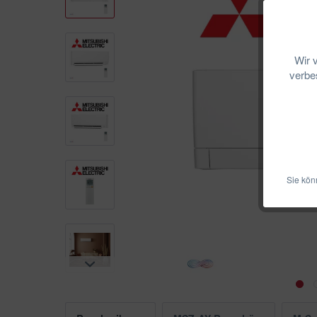
Wir 
verbes
Sie kön