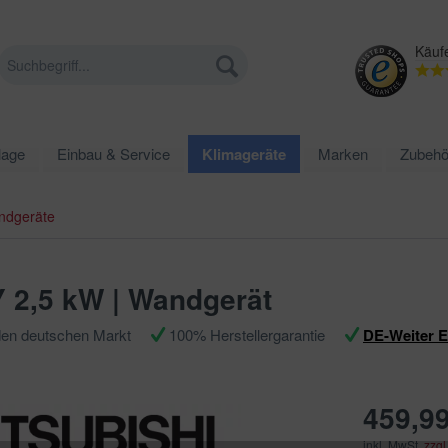
Käuf
lage
Einbau & Service
Klimageräte
Marken
Zubehö
ndgeräte
Y 2,5 kW | Wandgerät
den deutschen Markt
100% Herstellergarantie
DE-Weiter 
459,99
inkl. MwSt.
zzgl