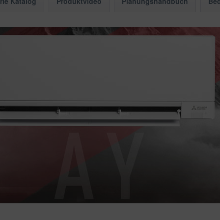
rie Katalog
Produktvideo
Planungshandbuch
Bed