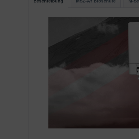
Beschreibung
MSZ-AY Broschüre
M-Se