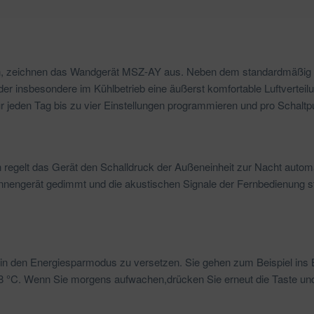
en, zeichnen das Wandgerät MSZ-AY aus. Neben dem standardmäßig in
er insbesondere im Kühlbetrieb eine äußerst komfortable Luftverteilun
r jeden Tag bis zu vier Einstellungen programmieren und pro Schaltp
regelt das Gerät den Schalldruck der Außeneinheit zur Nacht automat
nengerät gedimmt und die akustischen Signale der Fernbedienung 
n den Energiesparmodus zu versetzen. Sie gehen zum Beispiel ins Be
f 18 °C. Wenn Sie morgens aufwachen,drücken Sie erneut die Taste u