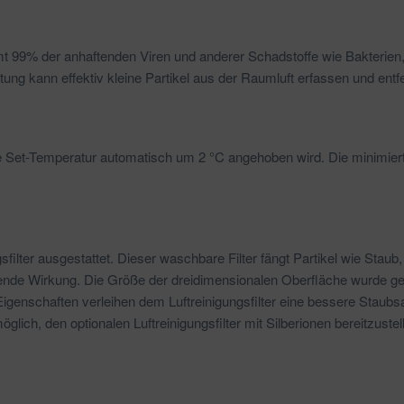
mmt 99% der anhaftenden Viren und anderer Schadstoffe wie Bakterie
htung kann effektiv kleine Partikel aus der Raumluft erfassen und entf
e Set-Temperatur automatisch um 2 °C angehoben wird. Die minimierte
sfilter ausgestattet. Dieser waschbare Filter fängt Partikel wie Staub
ierende Wirkung. Die Größe der dreidimensionalen Oberfläche wurde g
Eigenschaften verleihen dem Luftreinigungsfilter eine bessere Staubs
glich, den optionalen Luftreinigungsfilter mit Silberionen bereitzuste