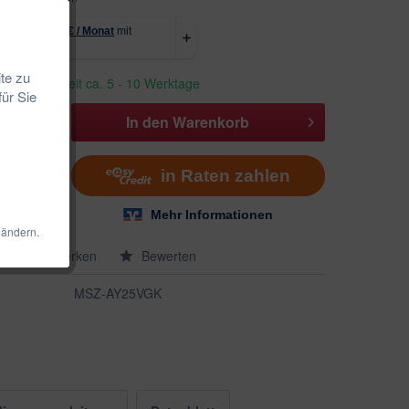
te zu
erbar, Lieferzeit ca. 5 - 10 Werktage
für Sie
In den
Warenkorb
 ändern.
en
Merken
Bewerten
MSZ-AY25VGK