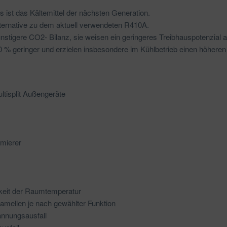
 ist das Kältemittel der nächsten Generation.
Alternative zu dem aktuell verwendeten R410A.
nstigere CO2- Bilanz, sie weisen ein geringeres Treibhauspotenzial auf
% geringer und erzielen insbesondere im Kühlbetrieb einen höhere
ultisplit Außengeräte
mierer
gkeit der Raumtemperatur
tlamellen je nach gewählter Funktion
annungsausfall