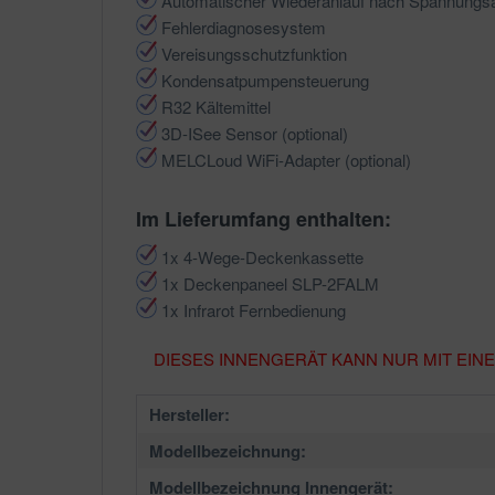
Automatischer Wiederanlauf nach Spannungsa
Fehlerdiagnosesystem
Vereisungsschutzfunktion
Kondensatpumpensteuerung
R32 Kältemittel
3D-ISee Sensor (optional)
MELCLoud WiFi-Adapter (optional)
Im Lieferumfang enthalten:
1x 4-Wege-Deckenkassette
1x Deckenpaneel SLP-2FALM
1x Infrarot Fernbedienung
DIESES INNENGERÄT KANN NUR MIT EIN
Hersteller:
Modellbezeichnung:
Modellbezeichnung Innengerät: