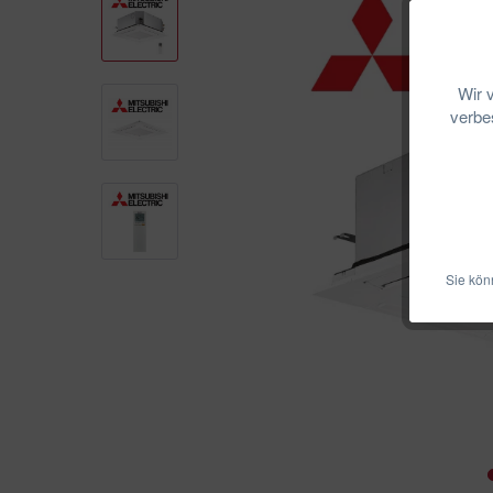
Wir 
verbes
Sie kön