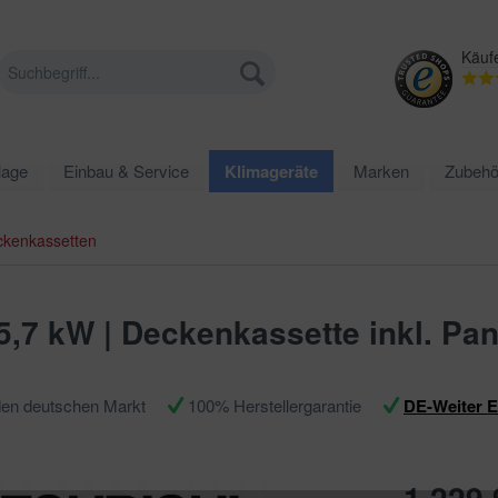
Käuf
lage
Einbau & Service
Klimageräte
Marken
Zubehö
ckenkassetten
5,7 kW | Deckenkassette inkl. Pan
den deutschen Markt
100% Herstellergarantie
DE-Weiter 
1.229,