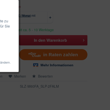
. Versandkosten
te zu
für Sie
erbar, Lieferzeit ca. 5 - 10 Werktage
In den
Warenkorb
 ändern.
en
Merken
Bewerten
SLZ-M60FA_SLP-2FALM