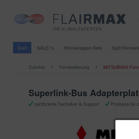
Start
SALE %
Klimaanlagen-Sets
Split Klimaan
Zubehör
Fernbedienung
MITSUBISHI Fern
Superlink-Bus Adapterpla
zertifizierte Techniker & Support
Produkte für 