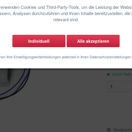
verwenden Cookies und Third-Party-Tools, um die Leistung der Websi
Sie habe
sern, Analysen durchzuführen und Ihnen Inhalte bereitzustellen, die 
handelt e
relevant sind.
Herstelle
bewusst a
Individuell
Alle akzeptieren
inkl. MwSt.
zzgl
nen Ihre Einwilligungsentscheidungen jederzeit in Ihren Datenschutzeinstellungen
sofort lief
Vergleich