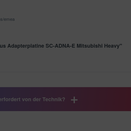
ns/emea
Bus Adapterplatine SC-ADNA-E Mitsubishi Heavy"
rfordert von der Technik?