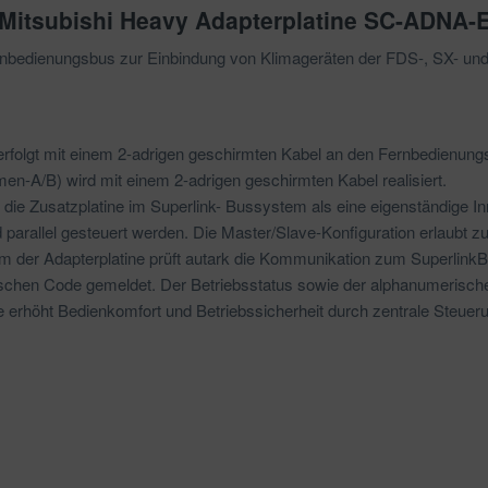
Mitsubishi Heavy Adapterplatine SC-ADNA-
ernbedienungsbus zur Einbindung von Klimageräten der FDS-, SX- und
erfolgt mit einem 2-adrigen geschirmten Kabel an den Fernbedienun
n-A/B) wird mit einem 2-adrigen geschirmten Kabel realisiert.
ie Zusatzplatine im Superlink- Bussystem als eine eigenständige In
arallel gesteuert werden. Die Master/Slave-Konfiguration erlaubt zus
m der Adapterplatine prüft autark die Kommunikation zum Superlink
chen Code gemeldet. Der Betriebsstatus sowie der alphanumerische
e erhöht Bedienkomfort und Betriebssicherheit durch zentrale Steue