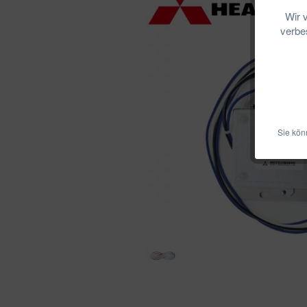
Wir 
verbes
Sie kön