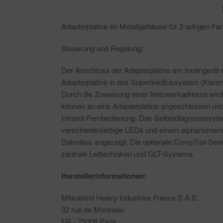
Adapterplatine im Metallgehäuse für 2-adrigen F
Steuerung und Regelung:
Der Anschluss der Adapterplatine am Innengerät 
Adapterplatine in das SuperlinkBussystem (Klemme
Durch die Zuweisung einer Netzwerkadresse wird d
können an eine Adapterplatine angeschlossen und p
Infrarot-Fernbedienung. Das Selbstdiagnosesyste
verschiedenfarbige LEDs und einem alphanumeris
Datenbus angezeigt. Die optionale CompTrol-Seri
zentrale Leittechniken und GLT-Systeme.
Herstellerinformationen:
Mitsubishi Heavy Industries France S.A.S.
32 rue de Monceau
FR - 75008 Paris