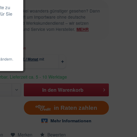
te zu
n diesen Artikel woanders günstiger gesehen? Dann
für Sie
s sich dort oft um Importware ohne deutsche
rgarantie und Werkskundendienst – wir setzen
uf Qualität und Service vom Hersteller.
MEHR
. Versandkosten
 ändern.
erbar, Lieferzeit ca. 5 - 10 Werktage
In den
Warenkorb
en
Merken
Bewerten