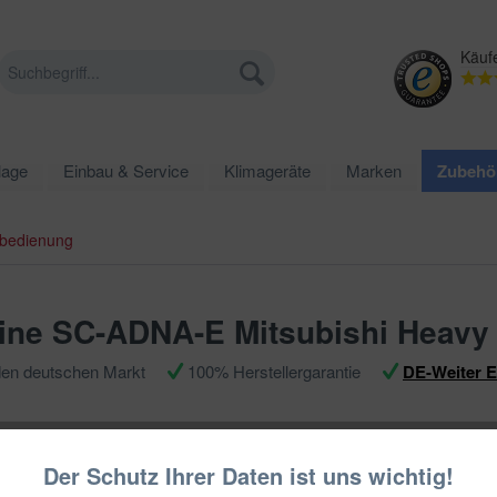
Käuf
lage
Einbau & Service
Klimageräte
Marken
Zubehö
bedienung
tine SC-ADNA-E Mitsubishi Heavy
den deutschen Markt
100% Herstellergarantie
DE-Weiter 
239,99
Der Schutz Ihrer Daten ist uns wichtig!