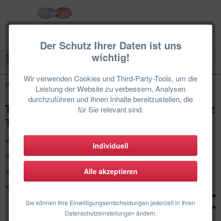
Der Schutz Ihrer Daten ist uns
wichtig!
Menü
Wir verwenden Cookies und Third-Party-Tools, um die
Photovoltaik
Leistung der Website zu verbessern, Analysen
durchzuführen und Ihnen Inhalte bereitzustellen, die
TECGET 1100V DC-Überspannungsschutz
für Sie relevant sind.
Typ 2 für 2 String mit 1 MPP
zertifizierte Techniker & Support
Individuell
Produkte für den deutschen Markt
100% Herstellergarantie
Alle akzeptieren
DE-Weiter Einbau
Sie können Ihre Einwilligungsentscheidungen jederzeit in Ihren
Datenschutzeinstellungen ändern.