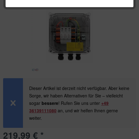
Dieser Artikel ist derzeit nicht verfügbar. Aber keine
Sorge, wir haben Alternativen für Sie – vielleicht
sogar
bessere
! Rufen Sie uns unter
+49
36139111080
an, und wir helfen Ihnen gerne
weiter.
219,99 € *