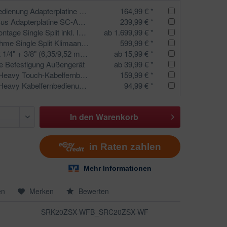
Kabelfernbedienung Adapterplatine SC-BIKN2-E Mitsubishi Heavy
164,99 € *
Superlink-Bus Adapterplatine SC-ADNA-E Mitsubishi Heavy
239,99 € *
Komplettmontage Single Split inkl. Inbetriebnahme für 1 Inneneinheit
ab 1.699,99 € *
Inbetriebnahme Single Split Klimaanlage
599,99 € *
Leitungsset 1/4" + 3/8" (6,35/9,52 mm) Isolierte Kältemittelleitung mit Kabel und Kondensatschlauch
ab 15,99 € *
e Befestigung Außengerät
ab 39,99 € *
Mitsubishi Heavy Touch-Kabelfernbedienung RC-EX3A
159,99 € *
Mitsubishi Heavy Kabelfernbedienung RC-E5
94,99 € *
In den
Warenkorb
en
Merken
Bewerten
SRK20ZSX-WFB_SRC20ZSX-WF