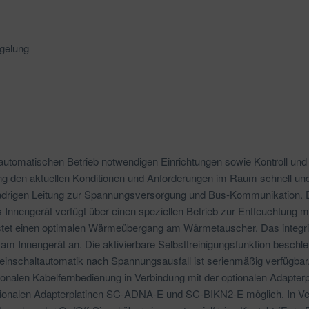
egelung
automatischen Betrieb notwendigen Einrichtungen sowie Kontroll un
ung den aktuellen Konditionen und Anforderungen im Raum schnell und m
adrigen Leitung zur Spannungsversorgung und Bus-Kommunikation. D
 Innengerät verfügt über einen speziellen Betrieb zur Entfeuchtung 
eistet einen optimalen Wärmeübergang am Wärmetauscher. Das integr
 am Innengerät an. Die aktivierbare Selbsttreinigungsfunktion besch
nschaltautomatik nach Spannungsausfall ist serienmäßig verfügbar. 
ptionalen Kabelfernbedienung in Verbindung mit der optionalen Adapt
ptionalen Adapterplatinen SC-ADNA-E und SC-BIKN2-E möglich. In Ver