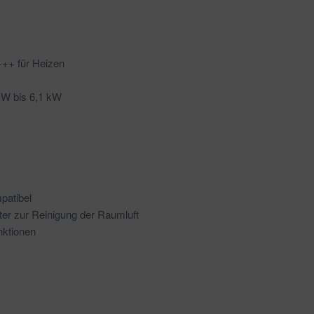
+++ für Heizen
 kW bis 6,1 kW
patibel
ter zur Reinigung der Raumluft
nktionen