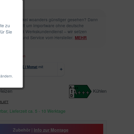
n diesen Artikel woanders günstiger gesehen? Dann
te zu
s sich dort oft um Importware ohne deutsche
für Sie
rgarantie und Werkskundendienst – wir setzen
uf Qualität und Service vom Hersteller.
MEHR
. Versandkosten
 ändern.
A+++
A+++
Heizen
Kühlen
D
BLATT
erbar, Lieferzeit ca. 5 - 10 Werktage
Zubehör |
Info zur Montage