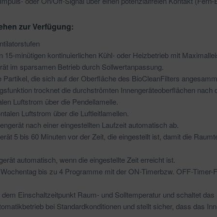
mpuls- oder On/Off-Signal über einen potenzialfreien Kontakt (Fern-
ehen zur Verfügung:
tilatorstufen
n 15-minütigen kontinuierlichen Kühl- oder Heizbetrieb mit Maximallei
erät im sparsamen Betrieb durch Sollwertanpassung.
alle Partikel, die sich auf der Oberfläche des BioCleanFilters angesam
ungsfunktion trocknet die durchströmten Innengeräteoberflächen nach
alen Luftstrom über die Pendellamelle.
ntalen Luftstrom über die Luftleitlamellen.
engerät nach einer eingestellten Laufzeit automatisch ab.
rät 5 bis 60 Minuten vor der Zeit, die eingestellt ist, damit die Raum
rät automatisch, wenn die eingestellte Zeit erreicht ist.
den Wochentag bis zu 4 Programme mit der ON-Timerbzw. OFF-Timer-F
r dem Einschaltzeitpunkt Raum- und Solltemperatur und schaltet das 
omatikbetrieb bei Standardkonditionen und stellt sicher, dass das Inn