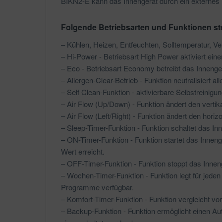
BIKN2-E kann das Innengerät durch ein externes I
Folgende Betriebsarten und Funktionen st
– Kühlen, Heizen, Entfeuchten, Solltemperatur, Ven
– Hi-Power - Betriebsart High Power aktiviert eine
– Eco - Betriebsart Economy betreibt das Inneng
– Allergen-Clear-Betrieb - Funktion neutralisiert 
– Self Clean-Funktion - aktivierbare Selbstreinig
– Air Flow (Up/Down) - Funktion ändert den vertik
– Air Flow (Left/Right) - Funktion ändert den horizo
– Sleep-Timer-Funktion - Funktion schaltet das Inn
– ON-Timer-Funktion - Funktion startet das Innenge
Wert erreicht.
– OFF-Timer-Funktion - Funktion stoppt das Innenge
– Wochen-Timer-Funktion - Funktion legt für je
Programme verfügbar.
– Komfort-Timer-Funktion - Funktion vergleicht vo
– Backup-Funktion - Funktion ermöglicht einen Aut