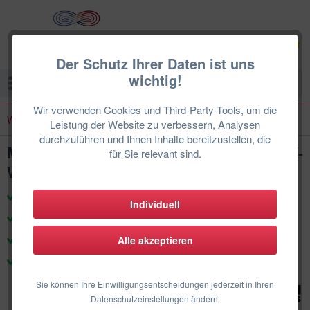
Der Schutz Ihrer Daten ist uns
wichtig!
Menü
Wir verwenden Cookies und Third-Party-Tools, um die
Wandgeräte Set
Leistung der Website zu verbessern, Analysen
durchzuführen und Ihnen Inhalte bereitzustellen, die
Mitsubishi Heavy Klimaanlage SRK20ZSX-
für Sie relevant sind.
WFB 2,0 kW | BAFA förderfähig
zertifizierte Techniker & Support
Individuell
Produkte für den deutschen Markt
100% Herstellergarantie
Alle akzeptieren
DE-Weiter Einbau
Sie können Ihre Einwilligungsentscheidungen jederzeit in Ihren
Datenschutzeinstellungen ändern.