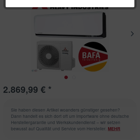
2.869,99 € *
Sie haben diesen Artikel woanders günstiger gesehen?
Dann handelt es sich dort oft um Importware ohne deutsche
Herstellergarantie und Werkskundendienst – wir setzen
bewusst auf Qualität und Service vom Hersteller.
MEHR