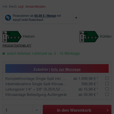
inkl. MwSt.
zzgl. Versandkosten
A+++
A+++
A+++
A+++
Heizen
Kühlen
D
D
PRODUKTDATENBLATT
sofort lieferbar, Lieferzeit ca. 5 - 10 Werktage
Zubehör |
Info zur Montage
Komplettmontage Single Split inkl. Inbetriebnahme für 1 Inneneinheit
ab 1.699,99 € *
Inbetriebnahme Single Split Klimaanlage
599,99 € *
Leitungsset 1/4" + 3/8" (6,35/9,52 mm) Isolierte Kältemittelleitung mit Kabel und Kondensatschlauch
ab 15,99 € *
Klimaanlage Befestigung Außengerät
ab 39,99 € *
In den
Warenkorb